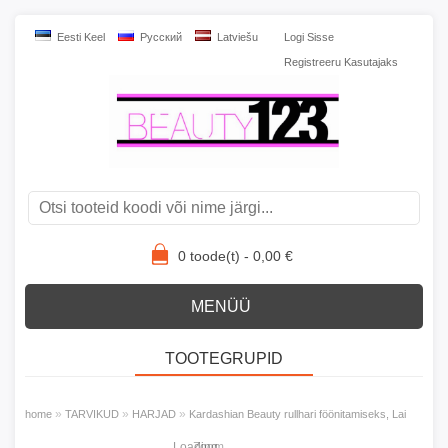
Eesti Keel
Pусский
Latviešu
Logi Sisse
Registreeru Kasutajaks
0
toode(t) -
0,00
€
MENÜÜ
TOOTEGRUPID
»
»
»
home
TARVIKUD
HARJAD
Kardashian Beauty rullhari föönitamiseks, Lai
Loading...
Zoom