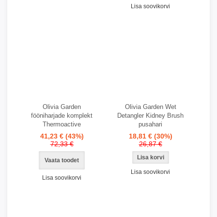
Lisa soovikorvi
Olivia Garden
Olivia Garden Wet
fööniharjade komplekt
Detangler Kidney Brush
Thermoactive
pusahari
41,23 €
(43%)
18,81 €
(30%)
72,33 €
26,87 €
Vaata toodet
Lisa soovikorvi
Lisa soovikorvi