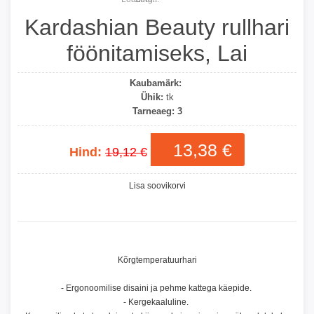
Kardashian Beauty rullhari
föönitamiseks, Lai
Kaubamärk:
Ühik:
tk
Tarneaeg:
3
13,38 €
Hind:
19,12 €
Lisa soovikorvi
Kõrgtemperatuurhari
- Ergonoomilise disaini ja pehme kattega käepide.
- Kergekaaluline.