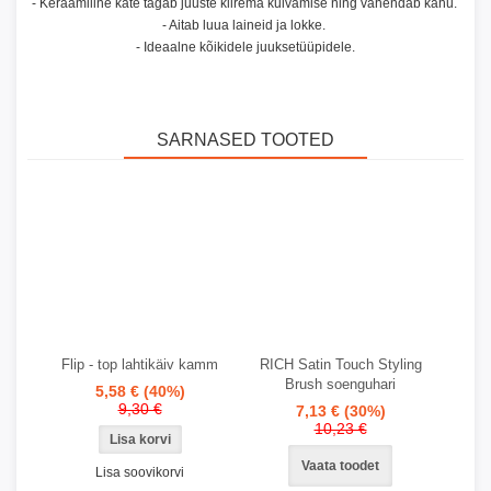
- Keraamiline kate tagab juuste kiirema kuivamise ning vähendab kahu.
- Aitab luua laineid ja lokke.
- Ideaalne kõikidele juuksetüüpidele.
SARNASED TOOTED
Flip - top lahtikäiv kamm
RICH Satin Touch Styling
Brush soenguhari
5,58 €
(40%)
9,30 €
7,13 €
(30%)
10,23 €
Vaata toodet
Lisa soovikorvi