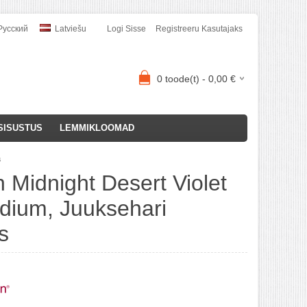
усский
Latviešu
Logi Sisse
Registreeru Kasutajaks
0
toode(t) -
0,00
€
SISUSTUS
LEMMIKLOOMAD
s
 Midnight Desert Violet
dium, Juuksehari
s