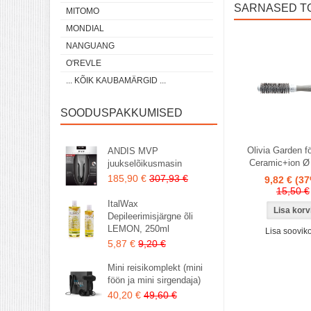
SARNASED T
MITOMO
MONDIAL
NANGUANG
O'REVLE
... KÕIK KAUBAMÄRGID ...
SOODUSPAKKUMISED
Olivia Garden fö
ANDIS MVP
Ceramic+ion 
juukselõikusmasin
185,90 €
307,93 €
9,82 €
(37
15,50 €
ItalWax
Depileerimisjärgne õli
LEMON, 250ml
Lisa sooviko
5,87 €
9,20 €
Mini reisikomplekt (mini
föön ja mini sirgendaja)
40,20 €
49,60 €