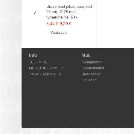
Bravehead pikad papiljotid
25 cm, Ø 25 mm,
tumeroheline, 6 tk
6,44 €
9,20 €
Vaata veel
Info
Muu
TELLIMINE
Kaubamärgid
MÜÜGITINGIMUSED
Soodustooted
TAGASTAMISÕIGUS
Uued tooted
Sisukaart
Shoproller.ee