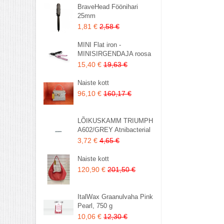
BraveHead Föönihari
25mm
1,81 €
2,58 €
MINI Flat iron -
MINISIRGENDAJA roosa
15,40 €
19,63 €
Naiste kott
96,10 €
160,17 €
LÕIKUSKAMM TRIUMPH
A602/GREY Atnibacterial
3,72 €
4,65 €
Naiste kott
120,90 €
201,50 €
ItalWax Graanulvaha Pink
Pearl, 750 g
10,06 €
12,30 €