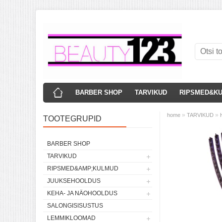
BARBER SHOP
TARVIKUD
RIPSMED&K
»
»
home
TARVIKUD
TOOTEGRUPID
BARBER SHOP
TARVIKUD
RIPSMED&AMP;KULMUD
JUUKSEHOOLDUS
KEHA- JA NÄOHOOLDUS
SALONGISISUSTUS
LEMMIKLOOMAD