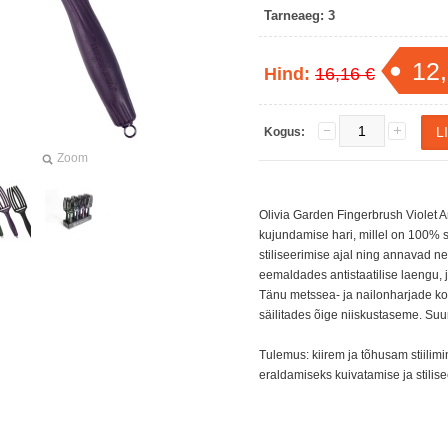
Tarneaeg:
3
12,
Hind:
16,16 €
Kogus:
Zoom
Olivia Garden Fingerbrush Violet 
kujundamise hari, millel on 100% s
stiliseerimise ajal ning annavad n
eemaldades antistaatilise laengu, j
Tänu metssea- ja nailonharjade ko
säilitades õige niiskustaseme. S
Tulemus: kiirem ja tõhusam stiilim
eraldamiseks kuivatamise ja stilise