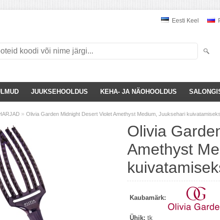
Eesti Keel
P
ULMUD
JUUKSEHOOLDUS
KEHA- JA NÄOHOOLDUS
SALONGI
»
HARJAD
Olivia Garden Midnight Desert Violet Amethyst Medium, Juuksehari kuivatamisek
Olivia Garden
Amethyst Me
kuivatamisek
Kaubamärk:
Ühik:
tk