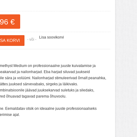
96 €
Lisa soovikorvi
- või -
Amethyst Medium on professionaalne juuste kuivatamise ja
eakarvad ja nailonharjad. Eba harjad siluvad juukseid
eile sära ja volüümi. Nailonharjad stimuleerivad õrnalt peanahka,
ättes juuksed särvevabaks, sirgeks ja läikivaks.
mbinatsioonile jäävad juuksekarvad suletuks ja siledaks,
uured õhuavad tagavad parema õhuvoolu.
ine. Eemaldatav otsik on ideaalne juuste professionaalseks
erimise ajal.