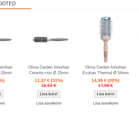
OOTED
önihari
Olivia Garden föönihari
Olivia Garden föönihari
Ø 20mm
Ceramic+ion Ø 25mm
Ecohair Thermal Ø 54mm
%)
11,37 €
(31%)
14,38 €
(20%)
16,53 €
17,98 €
rvi
Lisa soovikorvi
Lisa soovikorvi