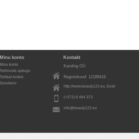
Minu konto
Kontakt
Minu konto
Karoling OÜ
Tellimuste ajalugu
Registrikood: 12189416
Tellitud tooted
Soovikorv
http://www.beauty123.eu
, Eesti
(+372) 6 484 373
info@beauty123.eu