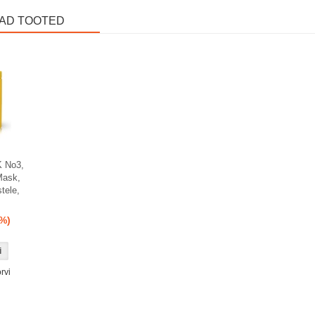
VAD TOOTED
 No3,
ask,
tele,
%)
rvi