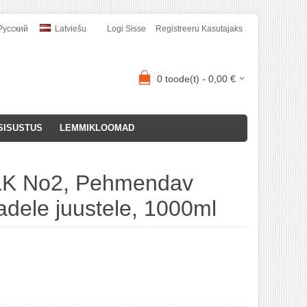
усский
Latviešu
Logi Sisse
Registreeru Kasutajaks
0
toode(t) -
0,00
€
SISUSTUS
LEMMIKLOOMAD
LK No2, Pehmendav
adele juustele, 1000ml