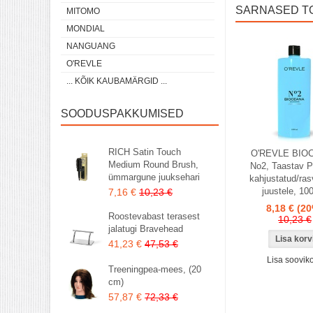
SARNASED T
MITOMO
MONDIAL
NANGUANG
O'REVLE
... KÕIK KAUBAMÄRGID ...
SOODUSPAKKUMISED
RICH Satin Touch
O'REVLE BIO
Medium Round Brush,
No2, Taastav P
ümmargune juuksehari
kahjustatud/ras
juustele, 10
7,16 €
10,23 €
8,18 €
(20
Roostevabast terasest
10,23 €
jalatugi Bravehead
41,23 €
47,53 €
Lisa sooviko
Treeningpea-mees, (20
cm)
57,87 €
72,33 €