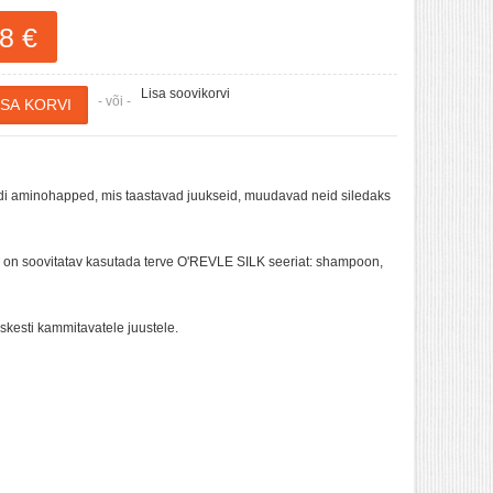
8 €
Lisa soovikorvi
- või -
i aminohapped, mis taastavad juukseid, muudavad neid siledaks
 on soovitatav kasutada terve O'REVLE SILK seeriat: shampoon,
skesti kammitavatele juustele.