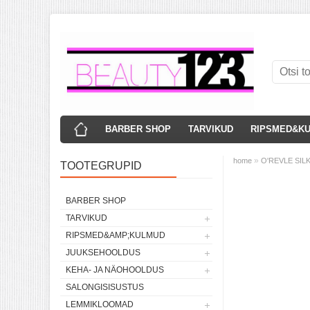
BARBER SHOP
TARVIKUD
RIPSMED&K
»
home
O'REVLE SILK 
TOOTEGRUPID
BARBER SHOP
TARVIKUD
RIPSMED&AMP;KULMUD
JUUKSEHOOLDUS
KEHA- JA NÄOHOOLDUS
SALONGISISUSTUS
LEMMIKLOOMAD