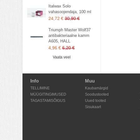
Italwax Solo
vahasoojendaja, 100 ml
24,72 €
30,90 €
Triumph Master Wolf37
antibakteriaalne kamm
A605, HALL
4,96 €
6,20 €
Vaata veel
Info
Muu
TELLIMINE
Kaubamärgid
MÜÜGITINGIMUSED
Soodustooted
TAGASTAMISÕIGUS
Uued tooted
Sisukaart