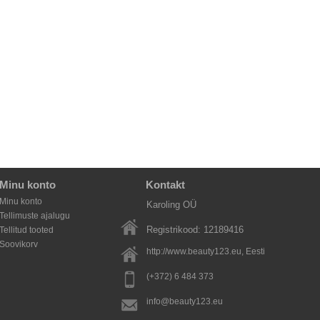
Minu konto
Kontakt
Minu konto
Karoling OÜ
Tellimuste ajalugu
Registrikood: 12189416
Tellitud tooted
Soovikorv
http://www.beauty123.eu
, Eesti
(+372) 6 484 373
info@beauty123.eu