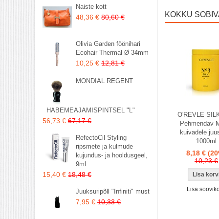
Naiste kott
KOKKU SOBI
48,36 €
80,60 €
Olivia Garden föönihari
Ecohair Thermal Ø 34mm
10,25 €
12,81 €
MONDIAL REGENT
HABEMEAJAMISPINTSEL "L"
O'REVLE SILK
56,73 €
67,17 €
Pehmendav M
kuivadele juus
RefectoCil Styling
1000ml
ripsmete ja kulmude
8,18 €
(20
kujundus- ja hooldusgeel,
10,23 €
9ml
15,40 €
18,48 €
Lisa sooviko
Juuksuripõll "Infiniti" must
7,95 €
10,33 €