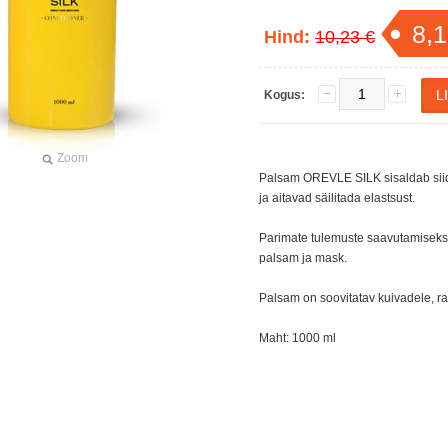
8,1
Hind:
10,23 €
Kogus:
Zoom
Palsam OREVLE SILK sisaldab siid
ja aitavad säilitada elastsust.
Parimate tulemuste saavutamiseks
palsam ja mask.
Palsam on soovitatav kuivadele, ra
Maht: 1000 ml