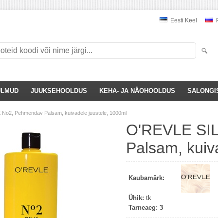
Eesti Keel
P
ULMUD
JUUKSEHOOLDUS
KEHA- JA NÄOHOOLDUS
SALONGI
No2, Pehmendav Palsam, kuivadele juustele, 1000ml
O'REVLE SI
Palsam, kuiv
Kaubamärk:
Ühik:
tk
Tarneaeg:
3