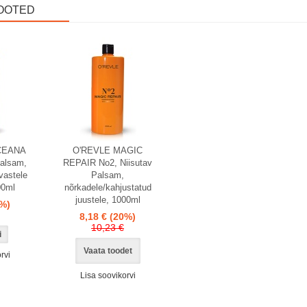
OOTED
CEANA
O'REVLE MAGIC
alsam,
REPAIR No2, Niisutav
vastele
Palsam,
00ml
nõrkadele/kahjustatud
juustele, 1000ml
%)
8,18 €
(20%)
10,23 €
Vaata toodet
rvi
Lisa soovikorvi