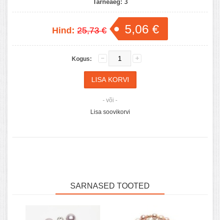
Tarneaeg:
3
5,06 €
Hind:
25,73 €
Kogus:
- või -
Lisa soovikorvi
SARNASED TOOTED