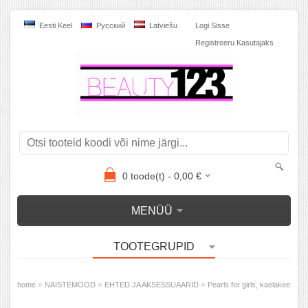
Eesti Keel
Pусский
Latviešu
Logi Sisse
Registreeru Kasutajaks
0
toode(t) -
0,00
€
MENÜÜ
TOOTEGRUPID
»
»
»
home
NAISTEMOOD
EHTED JA AKSESSUAARID
Pearls for girls, kaelakee