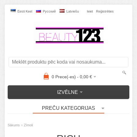
Eesti Keel
Pусский
Latviešu
Ieiet
Reģistrēties
0
Prece(-es) -
0,00
€
IZVĒLNE
PREČU KATEGORIJAS
»
Sākums
Zīmoli