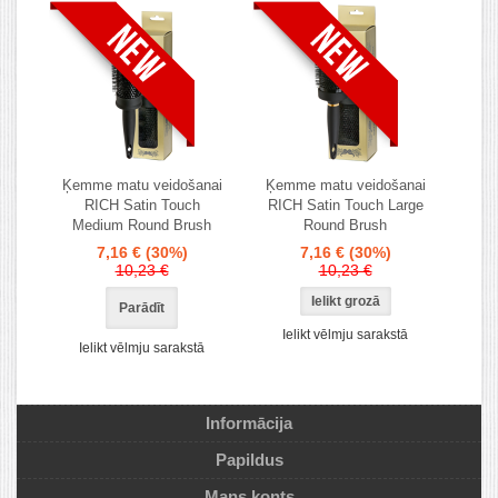
Ķemme matu veidošanai
Ķemme matu veidošanai
RICH Satin Touch
RICH Satin Touch Large
Medium Round Brush
Round Brush
7,16 €
(30%)
7,16 €
(30%)
10,23 €
10,23 €
Parādīt
Ielikt vēlmju sarakstā
Ielikt vēlmju sarakstā
Informācija
Papildus
Mans konts