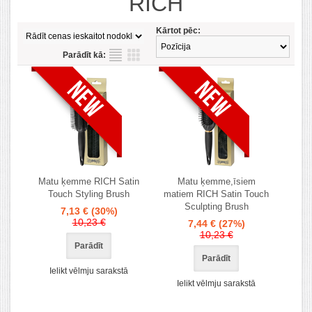
RICH
Kārtot pēc:
Parādīt kā:
Matu ķemme RICH Satin
Matu ķemme,īsiem
Touch Styling Brush
matiem RICH Satin Touch
Sculpting Brush
7,13 €
(30%)
10,23 €
7,44 €
(27%)
10,23 €
Parādīt
Parādīt
Ielikt vēlmju sarakstā
Ielikt vēlmju sarakstā