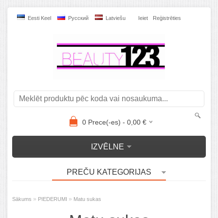
Eesti Keel
Pусский
Latviešu
Ieiet
Reģistrēties
0
Prece(-es) -
0,00
€
IZVĒLNE
PREČU KATEGORIJAS
»
»
Sākums
PIEDERUMI
Matu sukas