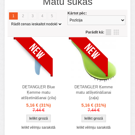
Matu sukas
Kārtot pēc:
1
2
3
4
5
Parādīt kā:
DETANGLER Blue
DETANGLER Ķemme
Ķemme matu
matu atšķetināšanai
atšķetināšanai (zila)
(zaļa)
5,16 €
(31%)
5,16 €
(31%)
7,44 €
7,44 €
Ielikt vēlmju sarakstā
Ielikt vēlmju sarakstā