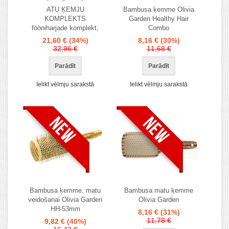
ATU ĶEMJU
Bambusa ķemme Olivia
KOMPLEKTS
Garden Healthy Hair
fööniharjade komplekt,
Combo
21,60 €
(34%)
8,16 €
(30%)
32,96 €
11,68 €
Parādīt
Parādīt
Ielikt vēlmju sarakstā
Ielikt vēlmju sarakstā
Bambusa ķemme, matu
Bambusa matu ķemme
veidošanai Olivia Garden
Olivia Garden
HH-53mm
8,16 €
(31%)
11,78 €
9,82 €
(40%)