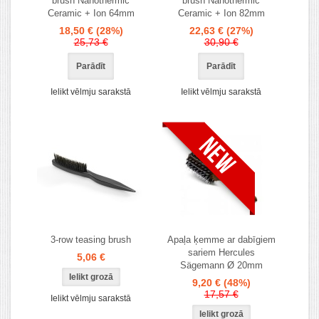
brush Nanothermic
brush Nanothermic
Ceramic + Ion 64mm
Ceramic + Ion 82mm
18,50 €
(28%)
22,63 €
(27%)
25,73 €
30,90 €
Parādīt
Parādīt
Ielikt vēlmju sarakstā
Ielikt vēlmju sarakstā
3-row teasing brush
Apaļa ķemme ar dabīgiem
sariem Hercules
5,06 €
Sägemann Ø 20mm
9,20 €
(48%)
17,57 €
Ielikt vēlmju sarakstā