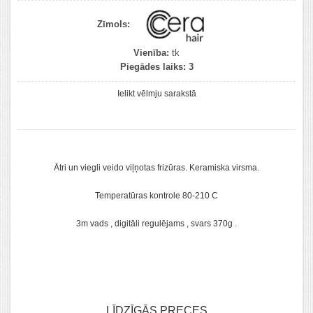
Zīmols:
Vienība:
tk
Piegādes laiks:
3
Ielikt vēlmju sarakstā
Ātri un viegli veido viļņotas frizūras. Keramiska virsma.
Temperatūras kontrole 80-210 C
3m vads , digitāli regulējams , svars 370g .
LĪDZĪGĀS PRECES