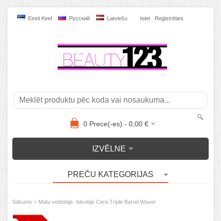
Eesti Keel
Pусский
Latviešu
Ieiet
Reģistrēties
0
Prece(-es) -
0,00
€
IZVĒLNE
PREČU KATEGORIJAS
»
Sākums
Matu veidotājs- lokotājs Cera Triple Barrel Waver