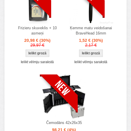
Frizieru skuveklis + 10
Ķemme matu veidošanai
asmeņi
BraveHead 16mm
20,98 €
(30%)
1,52 €
(30%)
29,97 €
2,17 €
Ielikt vēlmju sarakstā
Ielikt vēlmju sarakstā
Čemodāns 42x26x35
98,21 €
(4%)